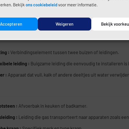
erken. Bekijk
ons cookiebeleid
voor meer informatie.
ktrische boiler :
Boiler die water elektrisch verwarmt.
ergiemeter water :
Meter die het waterverbruik meet, vaak gebru
Accepteren
Weigeren
Bekijk voorke
ting :
Verbindingselement tussen twee buizen of leidingen.
xibele leiding :
Buigzame leiding die eenvoudig te installeren is
ter :
Apparaat dat vuil, kalk of andere deeltjes uit water verwijder
otsteen :
Afvoerbak in keuken of badkamer.
leiding :
Leiding die gas transporteert naar apparaten zoals ee
ohe kraan :
Specifiek merk en type kraan.