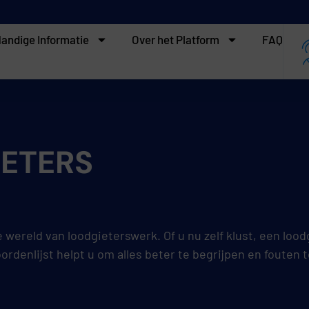
andige Informatie
Over het Platform
FAQ
IETERS
wereld van loodgieterswerk. Of u nu zelf klust, een lood
oordenlijst helpt u om alles beter te begrijpen en fouten