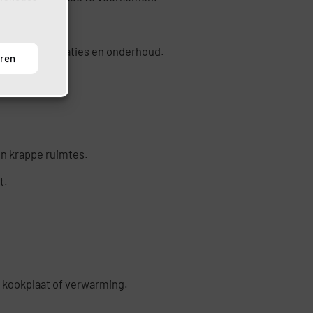
ikt bij installaties en onderhoud.
uren
 in krappe ruimtes.
t.
n kookplaat of verwarming.