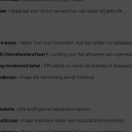
ser :
Apparaat voor direct verwarmen van water bij gebruik.
rd water :
Water met veel mineralen, wat kan leiden tot kalkaans
A (Hemelwaterafvoer) :
Leiding voor het afvoeren van regenwa
og rendement ketel :
Efficiënte cv-ketel die brandstof bespaart
ndkraan :
Kraan die handmatig wordt bediend.
tallatie :
Alle leidingen en apparaten samen.
aatkraan :
Kraan waardoor water een installatie binnenkomt.
latietape :
Tape voor het afdichten of isoleren van leidingen.