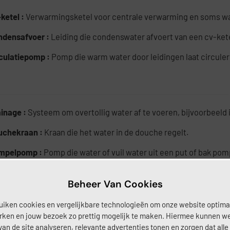
ketel :
Verwarmingsketel voor centrale verwarming en soms w
ndensafvoer :
Leiding die condenswater afvoert van een cv-ketel
rculatiepomp :
Pomp die warm water door leidingen laat circule
ainage :
Systeem om overtollig water af te voeren, bijvoorbeeld i
uchekraan :
Kraan die het water in de douche regelt.
mpelpomp :
Pomp die water of vuil water uit een put of bak pom
ukverhoger :
Systeem om de waterdruk in leidingen te verhogen
Beheer Van Cookies
uiken cookies en vergelijkbare technologieën om onze website optima
rken en jouw bezoek zo prettig mogelijk te maken. Hiermee kunnen w
van de site analyseren, relevante advertenties tonen en zorgen dat alle
pansievat :
Vat dat drukverschillen opvangt in verwarmingssy