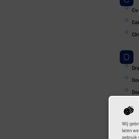
Cv-
Co
Ci
Dr
Do
Do
Dr
Wij gebr
laten we
gebruik 
Ex