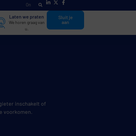
O
n
t
d
e
k
h
a
Laten we praten
Sluit je
aan
We horen graag van
u.
gieter inschakelt of
 te voorkomen.