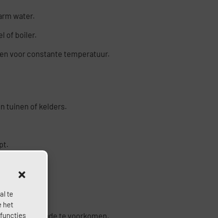
arm water.
 of boiler.
ren voor constante temperatuur.
n tuinen of kelders.
pt.
.
al te
e het
 functies
stemen om schade te voorkomen.