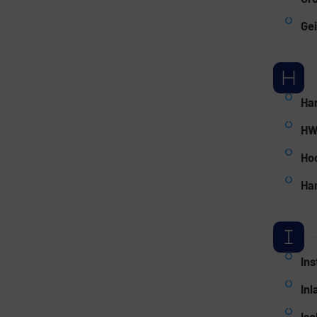
Gei
Ha
HW
Ho
Ha
Ins
Inl
Iso