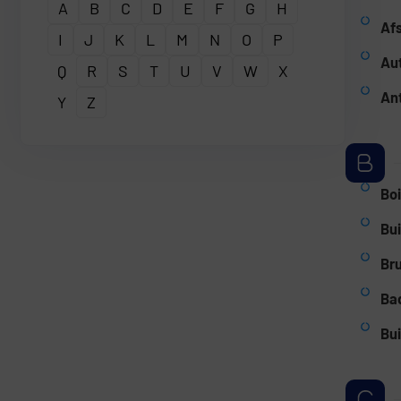
A
B
C
D
E
F
G
H
Afs
I
J
K
L
M
N
O
P
Au
Q
R
S
T
U
V
W
X
Ant
Y
Z
Boi
Bu
Bru
Ba
Bui