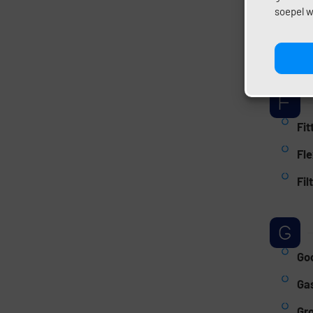
soepel w
Ele
En
Fit
Fle
Fil
Go
Gas
Gr