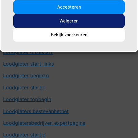
Loodgieter linkplein
Accepteren
Loodgieter linktotaal
Weigeren
Loodgieter sitelinkje
Bekijk voorkeuren
Loodgietersbedrijven vindjeviahier
Loodgieter onzestart
Loodgieter start-links
Loodgieter beginzo
Loodgieter startje
Loodgieter topbegin
Loodgieters bestevanhetnet
Loodgietersbedrijven expertpagina
Loodgieter startje