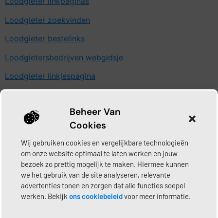
Loodgieter linkpaginas
Loodgieter zoekvinden
Loodgieter bestelinks
Loodgietersbedrijven webgidsje
Loodgieter linkjespagina
Loodgieter pagina-start
Beheer Van
Loodgietersbedrijf vinddirect
Cookies
Loodgieter eigenoverzicht
Wij gebruiken cookies en vergelijkbare technologieën
Loodgieters linkgoed
om onze website optimaal te laten werken en jouw
bezoek zo prettig mogelijk te maken. Hiermee kunnen
Loodgieter-info linkhotel
we het gebruik van de site analyseren, relevante
advertenties tonen en zorgen dat alle functies soepel
Loodgieters linkkwartier
werken. Bekijk
ons cookiebeleid
voor meer informatie.
Loodgieter linkmee