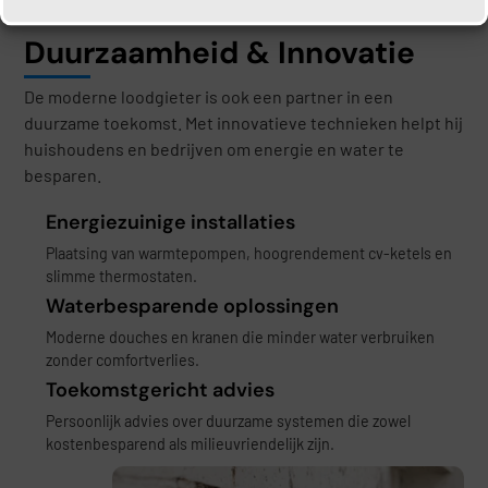
Duurzaamheid & Innovatie
De moderne loodgieter is ook een partner in een
duurzame toekomst. Met innovatieve technieken helpt hij
huishoudens en bedrijven om energie en water te
besparen.
Energiezuinige installaties
Plaatsing van warmtepompen, hoogrendement cv-ketels en
slimme thermostaten.
Waterbesparende oplossingen
Moderne douches en kranen die minder water verbruiken
zonder comfortverlies.
Toekomstgericht advies
Persoonlijk advies over duurzame systemen die zowel
kostenbesparend als milieuvriendelijk zijn.