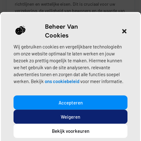
richtlijnen en wettelijke eisen. Dit is cruciaal voor uw
verzekering, de veiligheid van bewoners en de waarde van
uw woning of bedrijfspand.
Beheer Van
Cookies
Wij gebruiken cookies en vergelijkbare technologieën
om onze website optimaal te laten werken en jouw
Vind snel en eenvoudig een
bezoek zo prettig mogelijk te maken. Hiermee kunnen
loodgieter die past bij jouw
we het gebruik van de site analyseren, relevante
klus.
advertenties tonen en zorgen dat alle functies soepel
werken. Bekijk
ons cookiebeleid
voor meer informatie.
Zoek in jouw regio
Over Loodgietershub
Accepteren
Ontdek meer
Weigeren
Bekijk voorkeuren