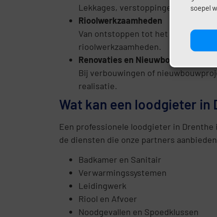
Lekkages, verstoppingen of defecte 
soepel w
Rioolwerkzaamheden
Van ontstoppen tot het aanleggen v
rioolwerkzaamheden.
Renovaties en Nieuwbouw
Bij verbouwingen of nieuwbouwproje
realisatie.
Wat kan een loodgieter in
Een professionele loodgieter in Drenthe 
de diensten die onze partners aanbieden
Badkamer en Sanitair
Verwarmingssystemen
Leidingwerk
Riool en Afvoer
Noodgevallen en Spoedklussen