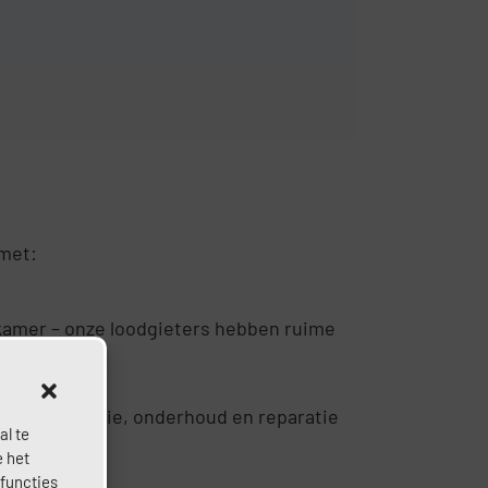
 met:
kamer – onze loodgieters hebben ruime
en installatie, onderhoud en reparatie
al te
e het
 functies