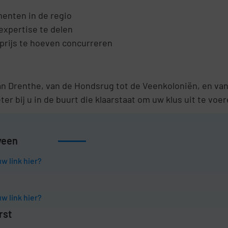
enten in de regio
expertise te delen
prijs te hoeven concurreren
 van Drenthe, van de Hondsrug tot de Veenkoloniën, en va
er bij u in de buurt die klaarstaat om uw klus uit te voer
veen
w link hier?
w link hier?
rst