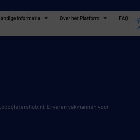
andige Informatie
Over het Platform
FAQ
 Loodgietershub.nl. Ervaren vakmannen voor