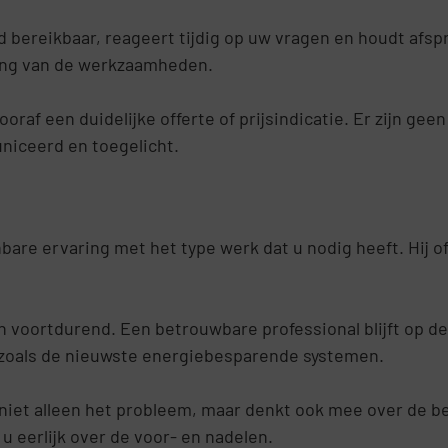
d bereikbaar, reageert tijdig op uw vragen en houdt afspr
ering van de werkzaamheden.
raf een duidelijke offerte of prijsindicatie. Er zijn gee
iceerd en toegelicht.
are ervaring met het type werk dat u nodig heeft. Hij of
h voortdurend. Een betrouwbare professional blijft op 
 zoals de nieuwste energiebesparende systemen.
iet alleen het probleem, maar denkt ook mee over de bes
 u eerlijk over de voor- en nadelen.