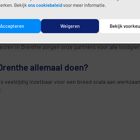
leidingen? Onze lokale loodgieters staan snel voor u kl
erken. Bekijk
ons cookiebeleid
voor meer informatie.
an nieuwe rioolverbindingen – onze professionals hebben
Accepteren
Weigeren
Bekijk voorke
cten in Drenthe zorgen onze partners voor alle loodgi
 Drenthe allemaal doen?
is veelzijdig inzetbaar voor een breed scala aan werkzaa
: