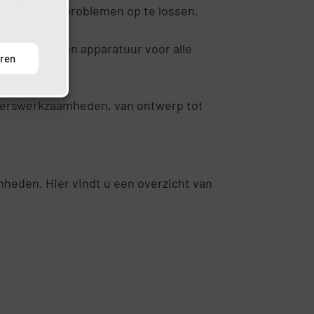
aar om acute problemen op te lossen.
 de kennis en apparatuur voor alle
uren
eterswerkzaamheden, van ontwerp tot
mheden. Hier vindt u een overzicht van