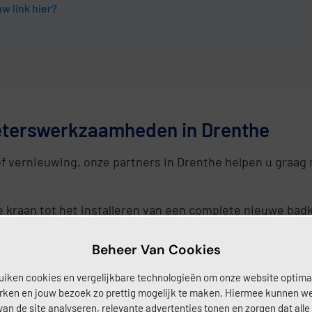
w link hier?
terswerkzaamheden in Drenthe
of vernieuwing, onze partners in Drenthe helpen u graag
 kraan tot het installeren van een complete nieuwe bad
amheden.
Beheer Van Cookies
betrouwbaar verwarmingssysteem. Onze partners verzorg
uiken cookies en vergelijkbare technologieën om onze website optima
verwarming.
rken en jouw bezoek zo prettig mogelijk te maken. Hiermee kunnen w
van de site analyseren, relevante advertenties tonen en zorgen dat alle