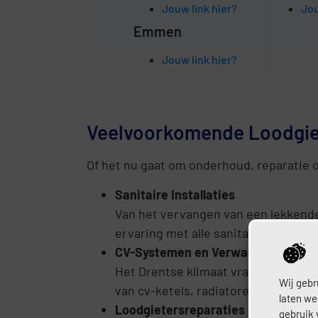
Jouw link hier?
Jou
Emmen
Jouw link hier?
Veelvoorkomende Loodgie
Of het nu gaat om onderhoud, reparatie 
Sanitaire Installaties
Van het vervangen van een lekkende
ervaring met alle sanitaire werkza
CV-Systemen en Verwarming
Het Drentse klimaat vraagt om een 
Wij gebr
van cv-ketels, radiatoren en vloer
laten we
Loodgietersreparaties
gebruik 