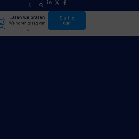
O
n
t
d
e
k
h
Laten we praten
Sluit je
aan
We horen graag van
u.