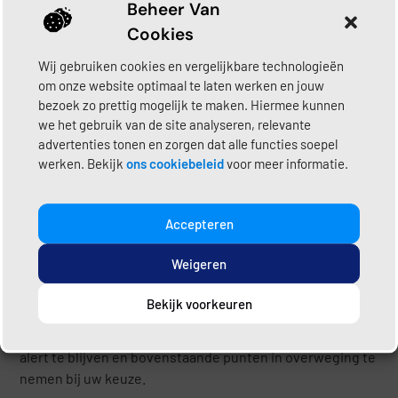
communiceert duidelijk over zijn diensten.
Beheer Van
Positieve reviews
Cookies
Ervaringen van eerdere klanten kunnen een goede
indicatie geven van de kwaliteit. Let op het
Wij gebruiken cookies en vergelijkbare technologieën
om onze website optimaal te laten werken en jouw
algemene beeld en hoe een loodgieter omgaat met
bezoek zo prettig mogelijk te maken. Hiermee kunnen
feedback.
we het gebruik van de site analyseren, relevante
Lokale binding
advertenties tonen en zorgen dat alle functies soepel
Een loodgieter met een vestiging in Zeeland kent
werken. Bekijk
ons cookiebeleid
voor meer informatie.
de regio en is beschikbaar voor nazorg en
onderhoud.
Accepteren
Bij Loodgietershub.nl werken wij samen met
Weigeren
vakbekwame loodgieters die voldoen aan professionele
standaarden. Ons platform helpt u een betrouwbare
Bekijk voorkeuren
professional in Zeeland te vinden die past bij uw
specifieke klus. Het blijft echter altijd verstandig zelf
alert te blijven en bovenstaande punten in overweging te
nemen bij uw keuze.