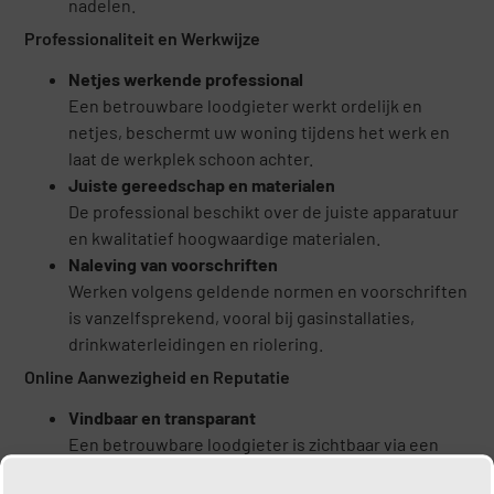
nadelen.
Professionaliteit en Werkwijze
Netjes werkende professional
Een betrouwbare loodgieter werkt ordelijk en
netjes, beschermt uw woning tijdens het werk en
laat de werkplek schoon achter.
Juiste gereedschap en materialen
De professional beschikt over de juiste apparatuur
en kwalitatief hoogwaardige materialen.
Naleving van voorschriften
Werken volgens geldende normen en voorschriften
is vanzelfsprekend, vooral bij gasinstallaties,
drinkwaterleidingen en riolering.
Online Aanwezigheid en Reputatie
Vindbaar en transparant
Een betrouwbare loodgieter is zichtbaar via een
website of andere professionele kanalen en