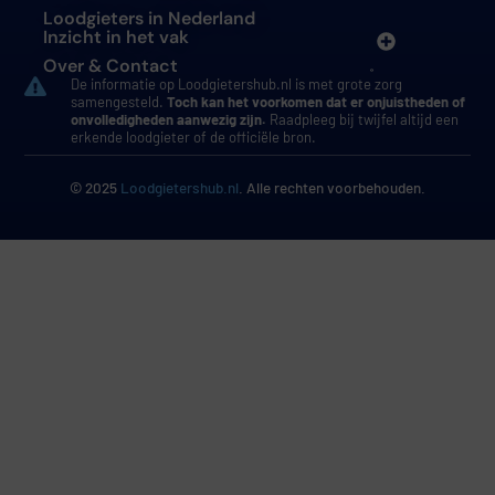
Loodgieters in Nederland
Inzicht in het vak
Over & Contact
De informatie op Loodgietershub.nl is met grote zorg
samengesteld.
Toch kan het voorkomen dat er onjuistheden of
onvolledigheden aanwezig zijn.
Raadpleeg bij twijfel altijd een
erkende loodgieter of de officiële bron.
© 2025
Loodgietershub.nl
. Alle rechten voorbehouden.