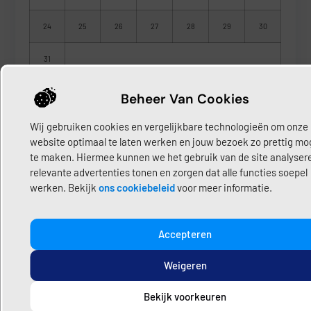
24
25
26
27
28
29
30
31
« Jun
Beheer Van Cookies
Wat doet een loodgieter?
Waarom een goede loodgieter belangrijk is
Wij gebruiken cookies en vergelijkbare technologieën om onze
Tips voor het kiezen van een loodgieter
website optimaal te laten werken en jouw bezoek zo prettig mog
Begrippen loodgieters
te maken. Hiermee kunnen we het gebruik van de site analyser
relevante advertenties tonen en zorgen dat alle functies soepel
werken. Bekijk
ons cookiebeleid
voor meer informatie.
Accepteren
Weigeren
FAQ
Veelgestelde vragen – Alles
Bekijk voorkeuren