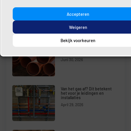
Deel hier uw content
Accepteren
Weigeren
Laatste Bericht
Bekijk voorkeuren
Riool kapot, lekkage of
verstopping? Direct hulp bij
rioolproblemen
Juni 30, 2026
Van het gas af? Dit betekent
het voor je leidingen en
installaties
April 29, 2026