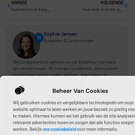
VORIGE
VOLGENDE
Hoeveel kan ik besparen met een goedkope loodgieter?
Hoe weet ik of een goedkope loodgieter gecertificeerd is?
Sophie Jansen
Redacteur & Contentmaker
“Bij Loodgietershub geloven we dat duidelijke informatie
het verschil maakt. Wij brengen loodgieters, particulieren
en bedrijven samen op één platform, waar kennis en
praktijk hand in hand gaan. Of je nu een ervaren loodgieter
bent, een bedrijf runt of gewoon op zoek bent naar
Beheer Van Cookies
betrouwbare hulp bij een klus, wij helpen je om de wereld
van loodgietersdiensten en praktische oplossingen beter te
Wij gebruiken cookies en vergelijkbare technologieën om onze
begrijpen.”
website optimaal te laten werken en jouw bezoek zo prettig mog
te maken. Hiermee kunnen we het gebruik van de site analyser
relevante advertenties tonen en zorgen dat alle functies soepel
Share:
werken. Bekijk
ons cookiebeleid
voor meer informatie.