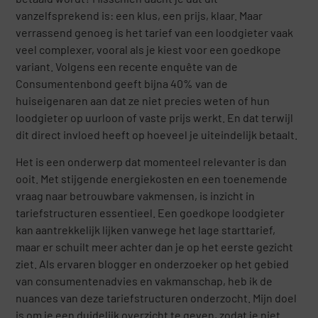
vanzelfsprekend is: een klus, een prijs, klaar. Maar
verrassend genoeg is het tarief van een loodgieter vaak
veel complexer, vooral als je kiest voor een goedkope
variant. Volgens een recente enquête van de
Consumentenbond geeft bijna 40% van de
huiseigenaren aan dat ze niet precies weten of hun
loodgieter op uurloon of vaste prijs werkt. En dat terwijl
dit direct invloed heeft op hoeveel je uiteindelijk betaalt.
Het is een onderwerp dat momenteel relevanter is dan
ooit. Met stijgende energiekosten en een toenemende
vraag naar betrouwbare vakmensen, is inzicht in
tariefstructuren essentieel. Een goedkope loodgieter
kan aantrekkelijk lijken vanwege het lage starttarief,
maar er schuilt meer achter dan je op het eerste gezicht
ziet. Als ervaren blogger en onderzoeker op het gebied
van consumentenadvies en vakmanschap, heb ik de
nuances van deze tariefstructuren onderzocht. Mijn doel
is om je een duidelijk overzicht te geven, zodat je niet