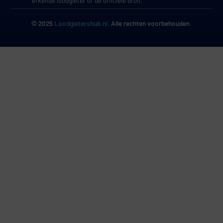
erkende loodgieter of de officiële bron.
© 2025
Loodgietershub.nl
. Alle rechten voorbehouden.