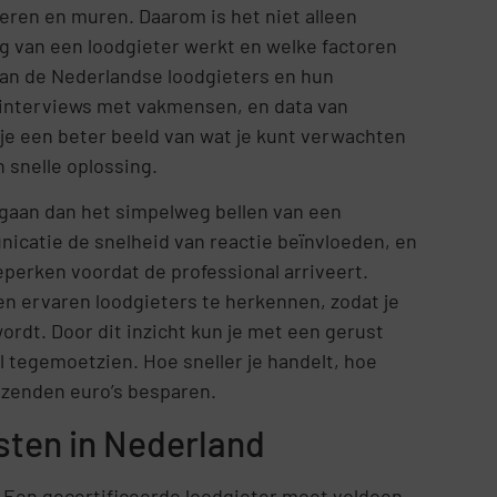
eren en muren. Daarom is het niet alleen
g van een loodgieter werkt en welke factoren
d van de Nederlandse loodgieters en hun
, interviews met vakmensen, en data van
g je een beter beeld van wat je kunt verwachten
n snelle oplossing.
r gaan dan het simpelweg bellen van een
unicatie de snelheid van reactie beïnvloeden, en
perken voordat de professional arriveert.
 ervaren loodgieters te herkennen, zodat je
ordt. Door dit inzicht kun je met een gerust
l tegemoetzien. Hoe sneller je handelt, hoe
uizenden euro’s besparen.
sten in Nederland
. Een gecertificeerde loodgieter moet voldoen