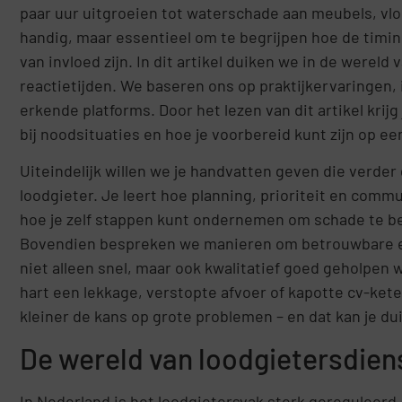
paar uur uitgroeien tot waterschade aan meubels, vlo
handig, maar essentieel om te begrijpen hoe de timin
van invloed zijn. In dit artikel duiken we in de werel
reactietijden. We baseren ons op praktijkervaringen
erkende platforms. Door het lezen van dit artikel krij
bij noodsituaties en hoe je voorbereid kunt zijn op ee
Uiteindelijk willen we je handvatten geven die verde
loodgieter. Je leert hoe planning, prioriteit en comm
hoe je zelf stappen kunt ondernemen om schade te be
Bovendien bespreken we manieren om betrouwbare en
niet alleen snel, maar ook kwalitatief goed geholpen w
hart een lekkage, verstopte afvoer of kapotte cv-kete
kleiner de kans op grote problemen – en dat kan je d
De wereld van loodgietersdien
In Nederland is het loodgietersvak sterk gereguleerd