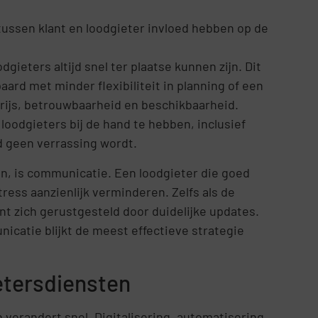
ussen klant en loodgieter invloed hebben op de
ters altijd snel ter plaatse kunnen zijn. Dit
aard met minder flexibiliteit in planning of een
prijs, betrouwbaarheid en beschikbaarheid.
loodgieters bij de hand te hebben, inclusief
d geen verrassing wordt.
n, is communicatie. Een loodgieter die goed
ess aanzienlijk verminderen. Zelfs als de
ant zich gerustgesteld door duidelijke updates.
icatie blijkt de meest effectieve strategie
etersdiensten
verandert snel. Digitalisering, automatisering