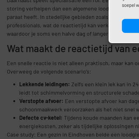
soepel w
storing verhelpen dan een algemene loodgieter, omdat 
paraat heeft. In stedelijke gebieden zoals Amsterdam
professionals, wat de reactietijd kan verkorten. Op het 
waardoor je soms een halve dag of langer moet wacht
Wat maakt de reactietijd van e
Een snelle reactie is niet alleen praktisch, maar kan 
Overweeg de volgende scenario’s:
Lekkende leidingen:
Zelfs een klein lek kan in 
leidt tot schimmelvorming en structurele schad
Verstopte afvoer:
Een verstopte afvoer kan dage
schoonmaakwerk veroorzaken als het niet snel w
Defecte cv-ketel:
Tijdens koude maanden kan ee
energiekosten, zeker als tijdelijke oplossingen n
Case study: Een gezin in Eindhoven belde een loodgiet