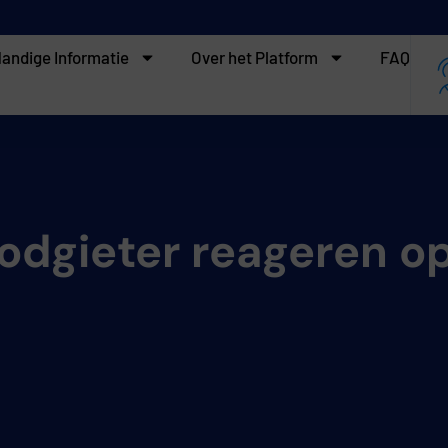
andige Informatie
Over het Platform
FAQ
oodgieter reageren o