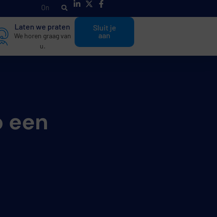
O
n
t
d
e
k
Laten we praten
Sluit je
aan
We horen graag van
u.
p een