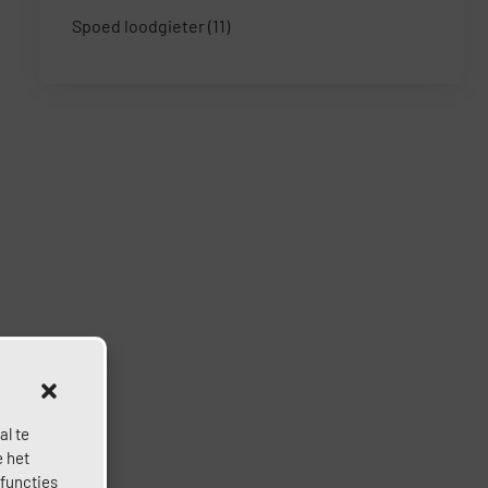
Spoed loodgieter
(11)
al te
e het
 functies