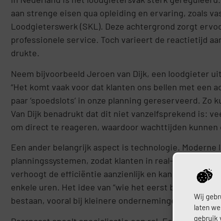
aan strenge eisen qua opleiding en ervaring, zoals va
Loodgieterswerk (SKL). Deze achtergrond zorgt ervoor 
professionele service. Toch varieert de reactietijd aan
drukte.
Neem bijvoorbeeld Jeroen van Dijk, een loodgieter ui
“Het komt vaak voor dat klanten ons bellen met een ac
paar ‘spoedslots’ in onze planning gereserveerd. Zo k
Van Dijk benadrukt dat dit niet vanzelfsprekend is: ve
om direct te reageren, waardoor wachttijden kunnen o
Een ander belangrijk aspect is technologie. Moderne 
planningssystemen, zodat klanten in real-time kunnen
verhoogt de efficiëntie aanzienlijk en kan de reactiet
enkele uren. Het idee van “wie het eerst belt, wordt e
Wij gebr
bestaan, vooral bij kleinere ondernemingen zonder u
laten we
gebruik 
Daarnaast speelt specialisatie een rol. Een loodgieter 