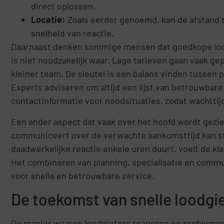
direct oplossen.
Locatie:
Zoals eerder genoemd, kan de afstand t
snelheid van reactie.
Daarnaast denken sommige mensen dat goedkope loodgie
is niet noodzakelijk waar. Lage tarieven gaan vaak gep
kleiner team. De sleutel is een balans vinden tussen 
Experts adviseren om altijd een lijst van betrouwbare 
contactinformatie voor noodsituaties, zodat wachttij
Een ander aspect dat vaak over het hoofd wordt gezie
communiceert over de verwachte aankomsttijd kan str
daadwerkelijke reactie enkele uren duurt, voelt de kl
Het combineren van planning, specialisatie en commun
voor snelle en betrouwbare service.
De toekomst van snelle loodgi
De manier waarop loodgieters reageren op problemen 