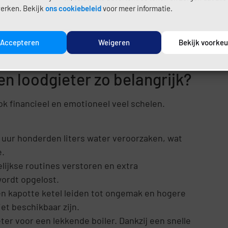
erken. Bekijk
ons cookiebeleid
voor meer informatie.
hij of zij direct de juiste onderdelen en kennis
 of Rotterdam zijn er vaak meer beschikbare
platteland kan dit verschil aanzienlijk zijn,
Accepteren
Weigeren
Bekijk voorke
en.
en loodgieter zo belangrijk?
ook financieel en emotioneel veel schelen.
24 uur honderden liters water veroorzaken, wat
e.
lijkse routines verstoren en extra
ordt opgelost.
n kapotte ketel leiden tot ongemak en hogere
iet beschikbaar zijn.
er voor een lekkende boiler. Dankzij een snelle