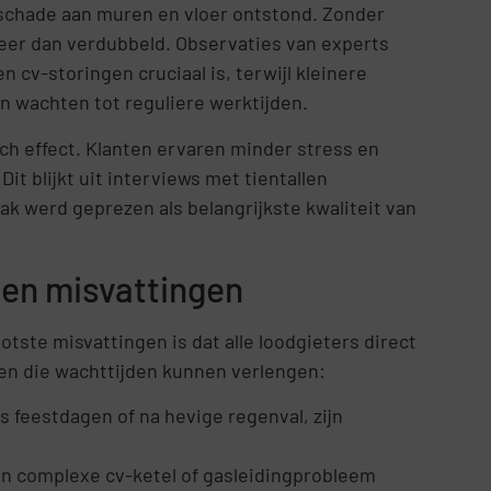
 schade aan muren en vloer ontstond. Zonder
eer dan verdubbeld. Observaties van experts
en cv-storingen cruciaal is, terwijl kleinere
n wachten tot reguliere werktijden.
sch effect. Klanten ervaren minder stress en
t blijkt uit interviews met tientallen
k werd geprezen als belangrijkste kwaliteit van
en misvattingen
ootste misvattingen is dat alle loodgieters direct
oren die wachttijden kunnen verlengen:
 feestdagen of na hevige regenval, zijn
en complexe cv-ketel of gasleidingprobleem