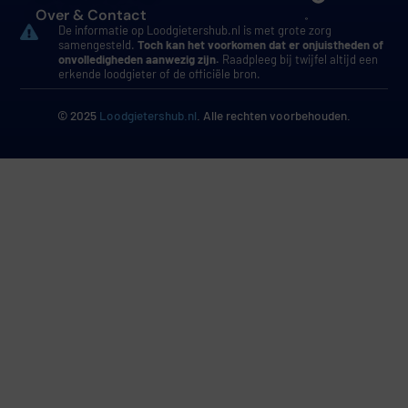
Over & Contact
De informatie op Loodgietershub.nl is met grote zorg
samengesteld.
Toch kan het voorkomen dat er onjuistheden of
onvolledigheden aanwezig zijn.
Raadpleeg bij twijfel altijd een
erkende loodgieter of de officiële bron.
© 2025
Loodgietershub.nl
. Alle rechten voorbehouden.