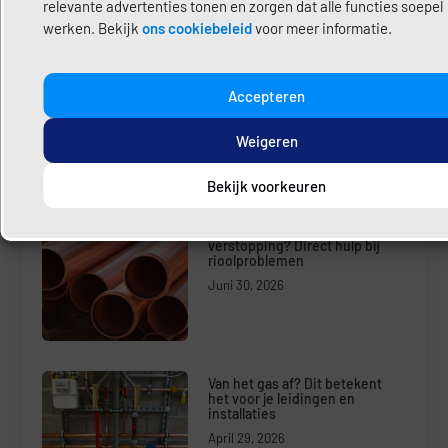
relevante advertenties tonen en zorgen dat alle functies soepel
werken. Bekijk
ons cookiebeleid
voor meer informatie.
Share:
Deel hier uw content
Accepteren
Weigeren
Bekijk voorkeuren
Laatste Bericht
Riool kapot, lekkage of
verstopping? Direct hulp bij
rioolproblemen
Juni 30, 2026
Van het gas af? Dit betekent
het voor je leidingen en
installaties
April 29, 2026