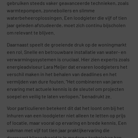
gebruiken steeds vaker geavanceerde technieken, zoals
warmtepompen, zonneboilers en slimme
waterbeheeroplossingen. Een loodgieter die vijf of tien
jaar geleden afstudeerde, moet zich continu bijscholen
om relevant te blijven.
Daarnaast speelt de groeiende druk op de woningmarkt
een rol. Snelle en betrouwbare installatie van water- en
verwarmingssystemen is cruciaal. Hier zien experts zoals
energieadviseur Lara Meijer dat ervaren loodgieters het
verschil maken in het behalen van deadlines en het
vermijden van dure fouten. “Het combineren van jaren
ervaring met actuele kennis is de sleutel om projecten
soepel en veilig te laten verlopen,” benadrukt ze.
Voor particulieren betekent dit dat het loont om bij het
inhuren van een loodgieter niet alleen te letten op prijs
of locatie, maar vooral op ervaring en brede kennis. Een
vakman met vijf tot tien jaar praktijkervaring die
daarnaast bijgeschoold is in moderne technieken kan