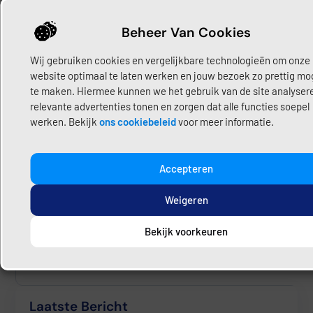
Redacteur & Contentmaker
Beheer Van Cookies
“Bij Loodgietershub geloven we dat duidelijke informatie
Wij gebruiken cookies en vergelijkbare technologieën om onze
het verschil maakt. Wij brengen loodgieters, particulieren
website optimaal te laten werken en jouw bezoek zo prettig mog
en bedrijven samen op één platform, waar kennis en
te maken. Hiermee kunnen we het gebruik van de site analyser
praktijk hand in hand gaan. Of je nu een ervaren loodgieter
relevante advertenties tonen en zorgen dat alle functies soepel
bent, een bedrijf runt of gewoon op zoek bent naar
werken. Bekijk
ons cookiebeleid
voor meer informatie.
betrouwbare hulp bij een klus, wij helpen je om de wereld
van loodgietersdiensten en praktische oplossingen beter te
begrijpen.”
Accepteren
Weigeren
Share:
Deel hier uw content
Bekijk voorkeuren
Laatste Bericht