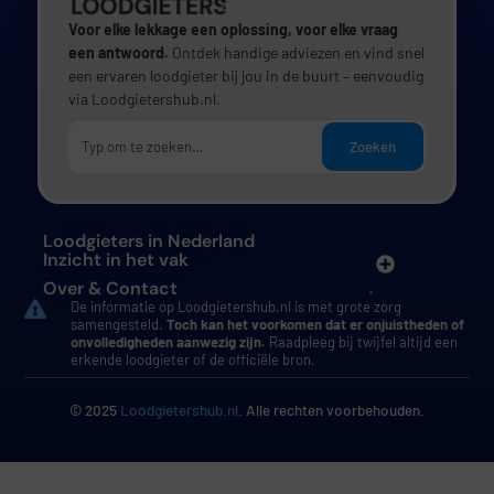
Voor elke lekkage een oplossing, voor elke vraag
een antwoord.
Ontdek handige adviezen en vind snel
een ervaren loodgieter bij jou in de buurt – eenvoudig
via Loodgietershub.nl.
Zoeken
Loodgieters in Nederland
Inzicht in het vak
Over & Contact
De informatie op Loodgietershub.nl is met grote zorg
samengesteld.
Toch kan het voorkomen dat er onjuistheden of
onvolledigheden aanwezig zijn.
Raadpleeg bij twijfel altijd een
erkende loodgieter of de officiële bron.
© 2025
Loodgietershub.nl
. Alle rechten voorbehouden.