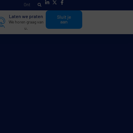
O
n
t
d
e
k
h
a
n
Laten we praten
Sluit je
aan
We horen graag van
u.