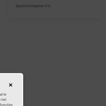
Spoed loodgieter
(11)
al te
e het
 functies