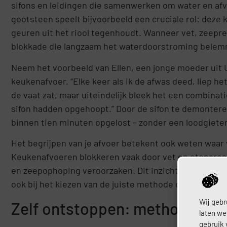
sifons en leidingen die samenwerken om water en afval
gootsteen speelt bijvoorbeeld een cruciale rol: dez
geuren uit het riool tegenhoudt. Wanneer vet, zeepre
blokkade die langzaam het waterdoorstroming belem
Neem het voorbeeld van Ellen, een jonge moeder uit U
keukenafvoer. “Elke keer als ik de afwas deed, liep he
de vaat zat, maar uiteindelijk bleek het een combinati
sifon hadden opgehoopt.” Door de sifon te demonter
binnen tien minuten opgelost – zonder een loodgieter 
Het begrijpen van je afvoer betekent ook weten waar
Keukenafvoeren blokkeren vaak door vet en etensres
en zeepophoping veroorzaken. Dit inzicht helpt je ni
ook bij het kiezen van de juiste methode om ze te ver
Wij gebr
Zelf ontstoppen: methodes di
laten we
gebruik 