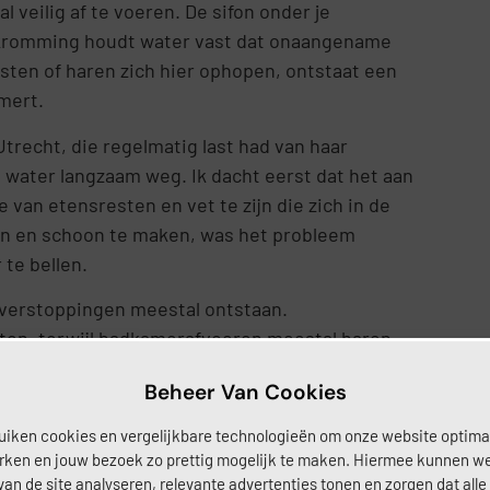
 veilig af te voeren. De sifon onder je
e kromming houdt water vast dat onaangename
sten of haren zich hier ophopen, ontstaat een
mert.
trecht, die regelmatig last had van haar
t water langzaam weg. Ik dacht eerst dat het aan
e van etensresten en vet te zijn die zich in de
en en schoon te maken, was het probleem
te bellen.
 verstoppingen meestal ontstaan.
ten, terwijl badkamerafvoeren meestal haren
et alleen bij het voorkomen van problemen, maar
Beheer Van Cookies
helpen.
uiken cookies en vergelijkbare technologieën om onze website optima
e echt werken
rken en jouw bezoek zo prettig mogelijk te maken. Hiermee kunnen w
van de site analyseren, relevante advertenties tonen en zorgen dat alle