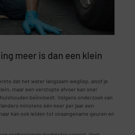
ng meer is dan een klein
erkte dat het water langzaam wegliep, alsof je
lein, maar een verstopte afvoer kan snel
e huishouden beïnvloedt. Volgens onderzoek van
anders minstens één keer per jaar een
d, maar kan ook leiden tot onaangename geuren en
een professionele loodgieter vereist. Veel