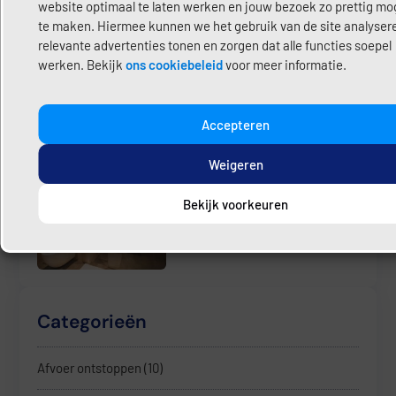
website optimaal te laten werken en jouw bezoek zo prettig mog
te maken. Hiermee kunnen we het gebruik van de site analyser
Van het gas af? Dit betekent
relevante advertenties tonen en zorgen dat alle functies soepel
het voor je leidingen en
installaties
werken. Bekijk
ons cookiebeleid
voor meer informatie.
April 29, 2026
Accepteren
Weigeren
Nieuwe badkamer? Hier moet
je aan denken
Bekijk voorkeuren
Maart 27, 2026
Categorieën
Afvoer ontstoppen
(10)