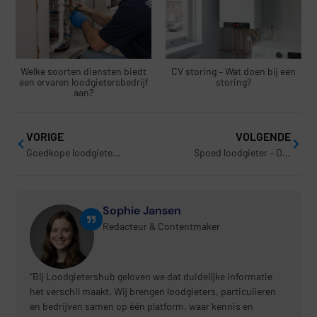
Welke soorten diensten biedt
CV storing – Wat doen bij een
een ervaren loodgietersbedrijf
storing?
aan?
VORIGE
VOLGENDE
Goedkope loodgieter – Waar moet je écht op letten?
Spoed loodgieter – Direct hulp bij lekkage of verstopping
Sophie Jansen
Redacteur & Contentmaker
“Bij Loodgietershub geloven we dat duidelijke informatie
het verschil maakt. Wij brengen loodgieters, particulieren
en bedrijven samen op één platform, waar kennis en