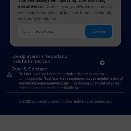
Voor elke lekkage een oplossing, voor elke vraag
een antwoord.
Ontdek handige adviezen en vind snel
een ervaren loodgieter bij jou in de buurt – eenvoudig
via Loodgietershub.nl.
Zoeken
Loodgieters in Nederland
Inzicht in het vak
Over & Contact
De informatie op Loodgietershub.nl is met grote zorg
samengesteld.
Toch kan het voorkomen dat er onjuistheden of
onvolledigheden aanwezig zijn.
Raadpleeg bij twijfel altijd een
erkende loodgieter of de officiële bron.
© 2025
Loodgietershub.nl
. Alle rechten voorbehouden.