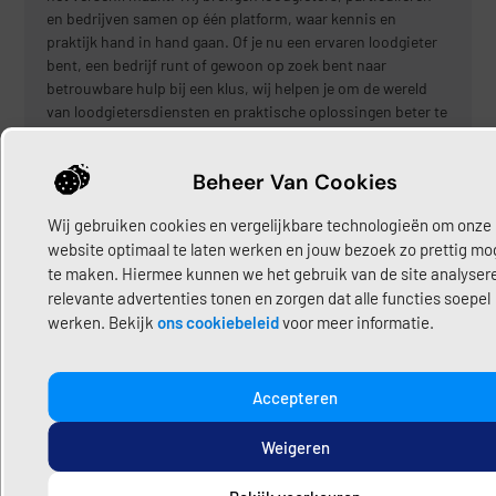
en bedrijven samen op één platform, waar kennis en
praktijk hand in hand gaan. Of je nu een ervaren loodgieter
bent, een bedrijf runt of gewoon op zoek bent naar
betrouwbare hulp bij een klus, wij helpen je om de wereld
van loodgietersdiensten en praktische oplossingen beter te
begrijpen.”
Beheer Van Cookies
Share:
Wij gebruiken cookies en vergelijkbare technologieën om onze
Deel hier uw content
website optimaal te laten werken en jouw bezoek zo prettig mog
te maken. Hiermee kunnen we het gebruik van de site analyser
relevante advertenties tonen en zorgen dat alle functies soepel
werken. Bekijk
ons cookiebeleid
voor meer informatie.
Laatste Bericht
Accepteren
Riool kapot, lekkage of
verstopping? Direct hulp bij
rioolproblemen
Weigeren
Juni 30, 2026