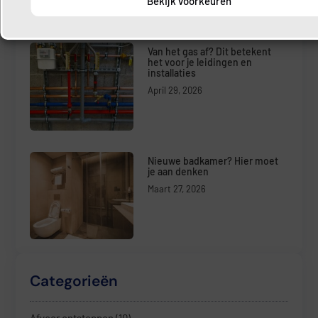
Bekijk voorkeuren
Van het gas af? Dit betekent
het voor je leidingen en
installaties
April 29, 2026
Nieuwe badkamer? Hier moet
je aan denken
Maart 27, 2026
Categorieën