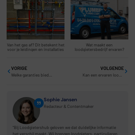
Van het gas af? Dit betekent het
Wat maakt een
voor je leidingen en installaties
loodgietersbedrijf ervaren?
VORIGE
VOLGENDE
Welke garanties biedt een ervaren loodgietersbedrijf op reparaties?
Kan een ervaren loodgietersbedrijf advies geven over preventief onderhoud?
Sophie Jansen
Redacteur & Contentmaker
“Bij Loodgietershub geloven we dat duidelijke informatie
het verschil maakt. Wij brengen loodgieters, particulieren