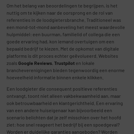
Om het belang van beoordelingen te begrijpen, is het
nuttig om te kijken naar de oorsprong en de rol van
referenties in de loodgietersbranche. Traditioneel was
een mond-tot-mond aanbeveling het meest waardevolle
hulpmiddel: een buurman, familielid of collega die een
goede ervaring had, kon iemand overtuigen om een
bepaald bedrijf te kiezen. Met de opkomst van digitale
platforms is dit proces echter geëvolueerd. Websites
zoals
Google Reviews
,
Trustpilot
en lokale
brancheverenigingen bieden tegenwoordig een enorme
hoeveelheid informatie binnen enkele klikken.
Een loodgieter die consequent positieve referenties
ontvangt, toont niet alleen vakbekwaamheid aan, maar
ook betrouwbaarheid en klantgerichtheid. Een ervaring
van een andere huiseigenaar kan bijvoorbeeld een
scenario belichten dat je zelf misschien over het hoofd
ziet: hoe snel reageert het bedrijf bij een spoedgeval?
Worden er duidelijke garanties aangeboden? Worden