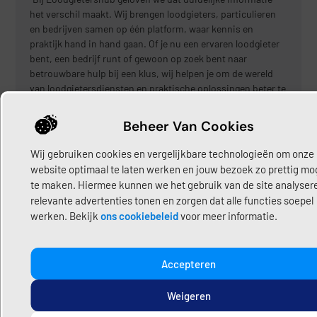
het verschil maakt. Wij brengen loodgieters, particulieren
en bedrijven samen op één platform, waar kennis en
praktijk hand in hand gaan. Of je nu een ervaren loodgieter
bent, een bedrijf runt of gewoon op zoek bent naar
betrouwbare hulp bij een klus, wij helpen je om de wereld
van loodgietersdiensten en praktische oplossingen beter te
begrijpen.”
Beheer Van Cookies
Share:
Wij gebruiken cookies en vergelijkbare technologieën om onze
website optimaal te laten werken en jouw bezoek zo prettig mog
Deel hier uw content
te maken. Hiermee kunnen we het gebruik van de site analyser
relevante advertenties tonen en zorgen dat alle functies soepel
werken. Bekijk
ons cookiebeleid
voor meer informatie.
Laatste Bericht
Accepteren
Riool kapot, lekkage of
verstopping? Direct hulp bij
Weigeren
rioolproblemen
Juni 30, 2026