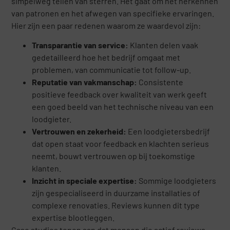
simpelweg tellen van sterren. Het gaat om het herkennen
van patronen en het afwegen van specifieke ervaringen.
Hier zijn een paar redenen waarom ze waardevol zijn:
Transparantie van service:
Klanten delen vaak
gedetailleerd hoe het bedrijf omgaat met
problemen, van communicatie tot follow-up.
Reputatie van vakmanschap:
Consistente
positieve feedback over kwaliteit van werk geeft
een goed beeld van het technische niveau van een
loodgieter.
Vertrouwen en zekerheid:
Een loodgietersbedrijf
dat open staat voor feedback en klachten serieus
neemt, bouwt vertrouwen op bij toekomstige
klanten.
Inzicht in speciale expertise:
Sommige loodgieters
zijn gespecialiseerd in duurzame installaties of
complexe renovaties. Reviews kunnen dit type
expertise blootleggen.
Case studies tonen aan dat mensen die actief reviews