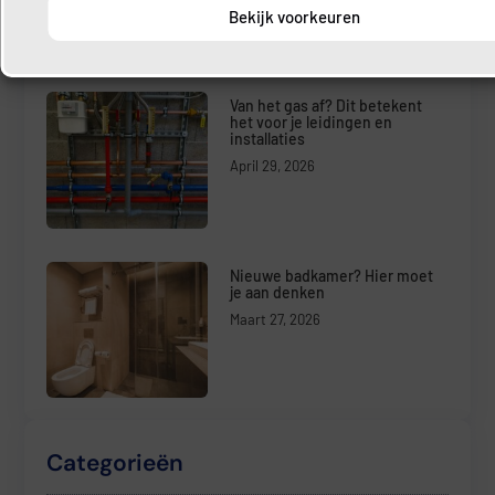
Bekijk voorkeuren
Van het gas af? Dit betekent
het voor je leidingen en
installaties
April 29, 2026
Nieuwe badkamer? Hier moet
je aan denken
Maart 27, 2026
Categorieën