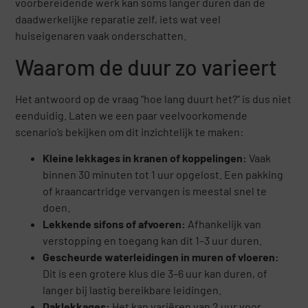
voorbereidende werk kan soms langer duren dan de
daadwerkelijke reparatie zelf, iets wat veel
huiseigenaren vaak onderschatten.
Waarom de duur zo varieert
Het antwoord op de vraag “hoe lang duurt het?” is dus niet
eenduidig. Laten we een paar veelvoorkomende
scenario’s bekijken om dit inzichtelijk te maken:
Kleine lekkages in kranen of koppelingen:
Vaak
binnen 30 minuten tot 1 uur opgelost. Een pakking
of kraancartridge vervangen is meestal snel te
doen.
Lekkende sifons of afvoeren:
Afhankelijk van
verstopping en toegang kan dit 1–3 uur duren.
Gescheurde waterleidingen in muren of vloeren:
Dit is een grotere klus die 3–6 uur kan duren, of
langer bij lastig bereikbare leidingen.
Daklekkages:
Het kan variëren van 2 uur voor