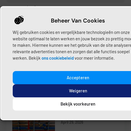
Share:
Deel hier uw content
Beheer Van Cookies
Wij gebruiken cookies en vergelijkbare technologieën om onze
website optimaal te laten werken en jouw bezoek zo prettig mog
te maken. Hiermee kunnen we het gebruik van de site analyser
Laatste Bericht
relevante advertenties tonen en zorgen dat alle functies soepel
werken. Bekijk
ons cookiebeleid
voor meer informatie.
Riool kapot, lekkage of
verstopping? Direct hulp bij
rioolproblemen
Accepteren
Juni 30, 2026
Weigeren
Bekijk voorkeuren
Van het gas af? Dit betekent
het voor je leidingen en
installaties
April 29, 2026