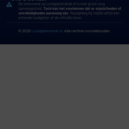
De informatie op Loodgietershub.nl is met grote zorg
samengesteld.
Toch kan het voorkomen dat er onjuistheden of
onvolledigheden aanwezig zijn.
Raadpleeg bij twijfel altijd een
erkende loodgieter of de officiële bron.
© 2025
Loodgietershub.nl
. Alle rechten voorbehouden.