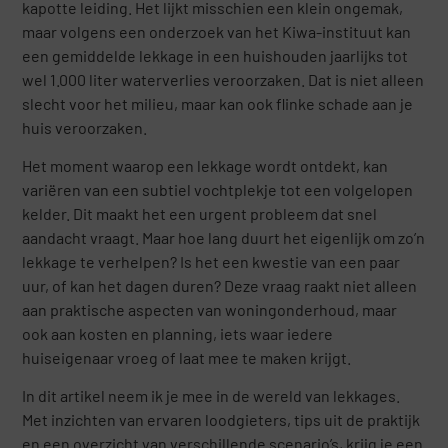
kapotte leiding. Het lijkt misschien een klein ongemak,
maar volgens een onderzoek van het Kiwa-instituut kan
een gemiddelde lekkage in een huishouden jaarlijks tot
wel 1.000 liter waterverlies veroorzaken. Dat is niet alleen
slecht voor het milieu, maar kan ook flinke schade aan je
huis veroorzaken.
Het moment waarop een lekkage wordt ontdekt, kan
variëren van een subtiel vochtplekje tot een volgelopen
kelder. Dit maakt het een urgent probleem dat snel
aandacht vraagt. Maar hoe lang duurt het eigenlijk om zo’n
lekkage te verhelpen? Is het een kwestie van een paar
uur, of kan het dagen duren? Deze vraag raakt niet alleen
aan praktische aspecten van woningonderhoud, maar
ook aan kosten en planning, iets waar iedere
huiseigenaar vroeg of laat mee te maken krijgt.
In dit artikel neem ik je mee in de wereld van lekkages.
Met inzichten van ervaren loodgieters, tips uit de praktijk
en een overzicht van verschillende scenario’s, krijg je een