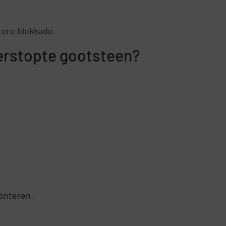
tere blokkade.
verstopte gootsteen?
onteren.