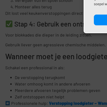
Verwijder vuil en spoel schoon
soepel w
Monteer alles terug
Dit lost veel keukenverstoppingen direct op.
Stap 4: Gebruik een ontstoppin
Voor blokkades die dieper in de leiding zitten.
Gebruik liever geen agressieve chemische middelen.
Wanneer moet je een loodgiete
Schakel een professional in als:
De verstopping terugkomt
Water omhoog komt in andere afvoeren
Meerdere afvoeren tegelijk problemen geven
Zelf ontstoppen niet helpt
Professionele hulp:
Verstopping loodgieter – Wann