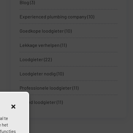
Blog
(3)
Experienced plumbing company
(10)
Goedkope loodgieter
(10)
Lekkage verhelpen
(11)
Loodgieter
(22)
Loodgieter nodig
(10)
Professionele loodgieter
(11)
Spoed loodgieter
(11)
al te
e het
 functies