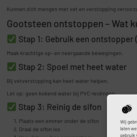
Kunnen zich mengen met vet en verstopping veroorz
Gootsteen ontstoppen – Wat ku
Stap 1: Gebruik een ontstopper 
Maak krachtige op- en neergaande bewegingen.
Stap 2: Spoel met heet water
Bij vetverstopping kan heet water helpen.
Let op: geen kokend water bij PVC-leidingen.
Stap 3: Reinig de sifon
Plaats een emmer onder de sifon
Wij gebr
laten we
Draai de sifon los
gebruik 