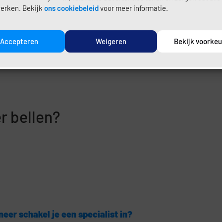
erken. Bekijk
ons cookiebeleid
voor meer informatie.
Accepteren
Weigeren
Bekijk voorke
gsveer
r bellen?
eer schakel je een specialist in?