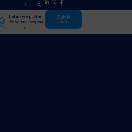
O
n
t
d
e
k
h
a
n
Laten we praten
Sluit je
aan
We horen graag van
u.