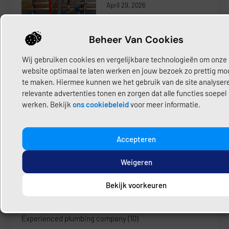
April 29, 2026
Beheer Van Cookies
Nieuwe badkamer? Hier moet
Wij gebruiken cookies en vergelijkbare technologieën om onze
je aan denken
website optimaal te laten werken en jouw bezoek zo prettig mog
Maart 27, 2026
te maken. Hiermee kunnen we het gebruik van de site analyser
relevante advertenties tonen en zorgen dat alle functies soepel
werken. Bekijk
ons cookiebeleid
voor meer informatie.
Accepteren
Categorieën
Weigeren
Afvoer ontstoppen
(10)
Bekijk voorkeuren
Blog
(3)
Experienced plumbing company
(10)