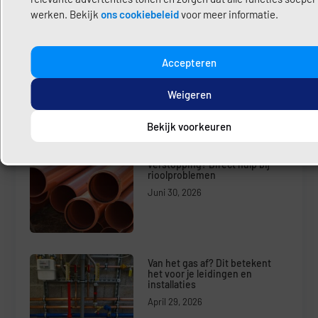
werken. Bekijk
ons cookiebeleid
voor meer informatie.
Share:
Deel hier uw content
Accepteren
Weigeren
Laatste Bericht
Bekijk voorkeuren
Riool kapot, lekkage of
verstopping? Direct hulp bij
rioolproblemen
Juni 30, 2026
Van het gas af? Dit betekent
het voor je leidingen en
installaties
April 29, 2026