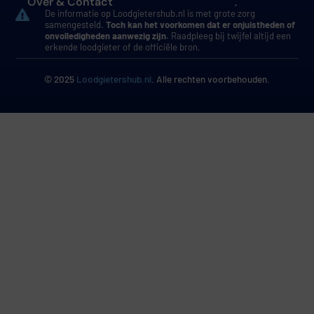
Over & Contact
De informatie op Loodgietershub.nl is met grote zorg
samengesteld.
Toch kan het voorkomen dat er onjuistheden of
onvolledigheden aanwezig zijn.
Raadpleeg bij twijfel altijd een
erkende loodgieter of de officiële bron.
© 2025
Loodgietershub.nl
. Alle rechten voorbehouden.