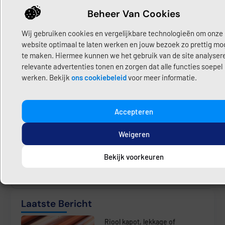
Beheer Van Cookies
“Bij Loodgietershub geloven we dat duidelijke informatie
Wij gebruiken cookies en vergelijkbare technologieën om onze
het verschil maakt. Wij brengen loodgieters, particulieren
website optimaal te laten werken en jouw bezoek zo prettig mog
en bedrijven samen op één platform, waar kennis en
te maken. Hiermee kunnen we het gebruik van de site analyser
praktijk hand in hand gaan. Of je nu een ervaren loodgieter
relevante advertenties tonen en zorgen dat alle functies soepel
bent, een bedrijf runt of gewoon op zoek bent naar
werken. Bekijk
ons cookiebeleid
voor meer informatie.
betrouwbare hulp bij een klus, wij helpen je om de wereld
van loodgietersdiensten en praktische oplossingen beter te
begrijpen.”
Accepteren
Share:
Weigeren
Deel hier uw content
Bekijk voorkeuren
Laatste Bericht
Riool kapot, lekkage of