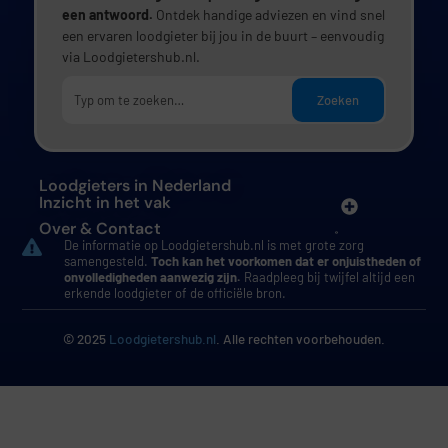
een antwoord.
Ontdek handige adviezen en vind snel
een ervaren loodgieter bij jou in de buurt – eenvoudig
via Loodgietershub.nl.
Zoeken
Loodgieters in Nederland
Inzicht in het vak
Over & Contact
De informatie op Loodgietershub.nl is met grote zorg
samengesteld.
Toch kan het voorkomen dat er onjuistheden of
onvolledigheden aanwezig zijn.
Raadpleeg bij twijfel altijd een
erkende loodgieter of de officiële bron.
© 2025
Loodgietershub.nl
. Alle rechten voorbehouden.