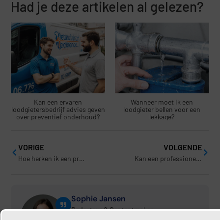
Had je deze artikelen al gelezen?
Kan een ervaren
Wanneer moet ik een
loodgietersbedrijf advies geven
loodgieter bellen voor een
over preventief onderhoud?
lekkage?
VORIGE
VOLGENDE
Hoe herken ik een professionele loodgieter?
Kan een professionele loodgieter complexe installaties uitvoeren?
Sophie Jansen
Redacteur & Contentmaker